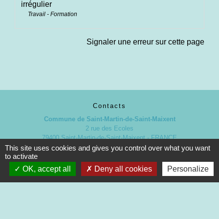
irrégulier
Travail - Formation
Signaler une erreur sur cette page
Contacts
Commune de Saint-Martin-de-Saint-Maixent
2 rue des Ecoles
79400 Saint-Martin-de-Saint-Maixent - FRANCE
+33 5 49 05 52 52
This site uses cookies and gives you control over what you want
to activate
Contact par formulaire
OK, accept all
Deny all cookies
Personalize
Nouveaux horaires d’ouverture de la Mairie.
À compter du 19 septembre 2022
Lundi de 13h à 17h