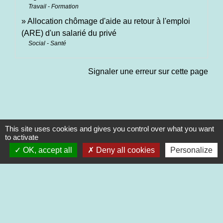
Travail - Formation
Allocation chômage d'aide au retour à l'emploi
(ARE) d'un salarié du privé
Social - Santé
Signaler une erreur sur cette page
This site uses cookies and gives you control over what you want
Contacts
to activate
OK, accept all
Deny all cookies
Personalize
Commune de Saint-Martin-de-Saint-Maixent
2 rue des Ecoles
79400 Saint-Martin-de-Saint-Maixent - FRANCE
+33 5 49 05 52 52
Contact par formulaire
Nouveaux horaires d’ouverture de la Mairie.