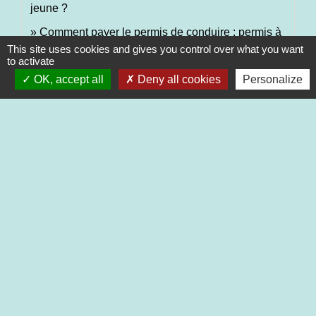
jeune ?
Comment payer le permis de conduire : permis à
un euro, apprenti, chômeur... ?
This site uses cookies and gives you control over what you want
to activate
OK, accept all
Deny all cookies
Personalize
Et aussi
Contrat de professionnalisation
Travail - Formation
Contrat d'apprentissage
Travail - Formation
Aides à l'embauche pour un contrat
d'apprentissage
Ressources humaines
Aides à l'embauche pour un contrat de
professionnalisation
Ressources humaines