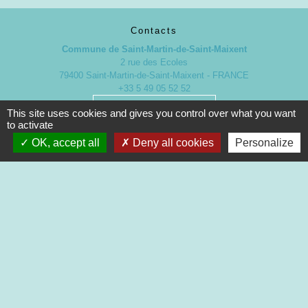
Contacts
Commune de Saint-Martin-de-Saint-Maixent
2 rue des Ecoles
79400 Saint-Martin-de-Saint-Maixent - FRANCE
+33 5 49 05 52 52
Contact par formulaire
This site uses cookies and gives you control over what you want
to activate
OK, accept all
Deny all cookies
Personalize
Nouveaux horaires d’ouverture de la Mairie.
À compter du 19 septembre 2022
Lundi de 13h à 17h
Mardi de 13h à 18h
Mercredi de 9h à 12h et de 13h à 16h30
Jeudi de 9h à 12h et de 13h à 17h
Vendredi de 13h à 16h30