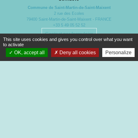
Commune de Saint-Martin-de-Saint-Maixent
2 rue des Ecoles
79400 Saint-Martin-de-Saint-Maixent - FRANCE
+33 5 49 05 52 52
Contact par formulaire
This site uses cookies and gives you control over what you want
to activate
Nouveaux horaires d’ouverture de la Mairie.
OK, accept all
Deny all cookies
Personalize
À compter du 19 septembre 2022
Lundi de 13h à 17h
Mardi de 13h à 18h
Mercredi de 9h à 12h et de 13h à 16h30
Jeudi de 9h à 12h et de 13h à 17h
Vendredi de 13h à 16h30