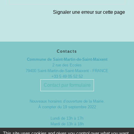
Signaler une erreur sur cette page
Contacts
Commune de Saint-Martin-de-Saint-Maixent
2 rue des Ecoles
79400 Saint-Martin-de-Saint-Maixent - FRANCE
+33 5 49 05 52 52
Contact par formulaire
Nouveaux horaires d’ouverture de la Mairie.
À compter du 19 septembre 2022
Lundi de 13h à 17h
Mardi de 13h à 18h
Mercredi de 9h à 12h et de 13h à 16h30
This site uses cookies and gives you control over what you want