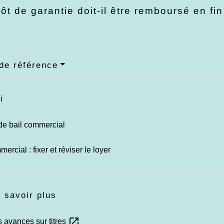
ôt de garantie doit-il être remboursé en fin
de référence
i
de bail commercial
ercial : fixer et réviser le loyer
 savoir plus
open_in_new
 avances sur titres