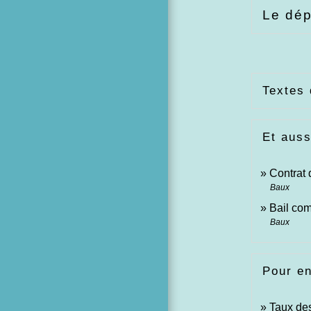
Le dép
Textes 
Et auss
Contrat 
Baux
Bail comm
Baux
Pour en
Taux des