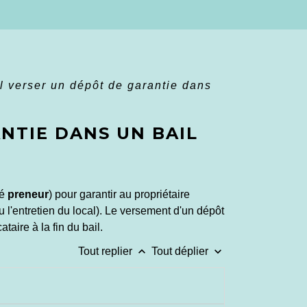
il verser un dépôt de garantie dans
NTIE DANS UN BAIL
lé
preneur
) pour garantir au propriétaire
 l'entretien du local). Le versement d'un dépôt
aire à la fin du bail.
keyboard_arrow_up
keyboard_arrow_down
Tout replier
Tout déplier