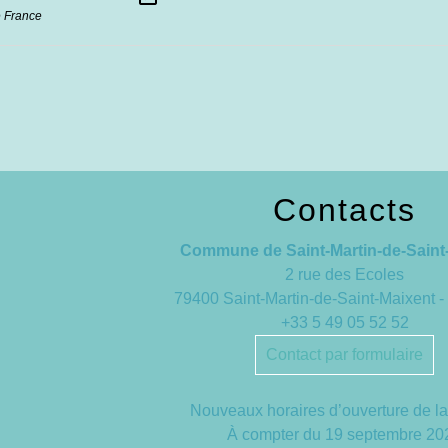
 France
Contacts
Commune de Saint-Martin-de-Saint
2 rue des Ecoles
79400 Saint-Martin-de-Saint-Maixent
+33 5 49 05 52 52
Contact par formulaire
Nouveaux horaires d’ouverture de la
À compter du 19 septembre 20