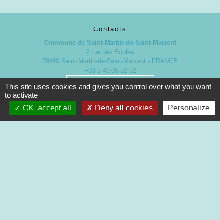
Contacts
Commune de Saint-Martin-de-Saint-Maixent
2 rue des Ecoles
79400 Saint-Martin-de-Saint-Maixent - FRANCE
+33 5 49 05 52 52
Contact par formulaire
This site uses cookies and gives you control over what you want
to activate
OK, accept all
Deny all cookies
Personalize
Nouveaux horaires d’ouverture de la Mairie.
À compter du 19 septembre 2022
Lundi de 13h à 17h
Mardi de 13h à 18h
Mercredi de 9h à 12h et de 13h à 16h30
Jeudi de 9h à 12h et de 13h à 17h
Vendredi de 13h à 16h30