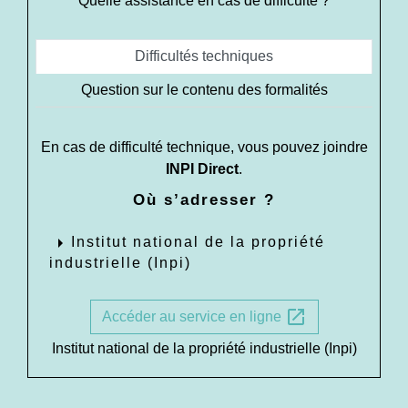
Quelle assistance en cas de difficulté ?
Difficultés techniques
Question sur le contenu des formalités
En cas de difficulté technique, vous pouvez joindre
INPI Direct
.
Où s’adresser ?
arrow_right
Institut national de la propriété
industrielle (Inpi)
open_in_new
Accéder au service en ligne
Institut national de la propriété industrielle (Inpi)