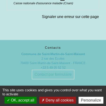
Caisse nationale d'assurance maladie (Cnam)
Signaler une erreur sur cette page
Contacts
Commune de Saint-Martin-de-Saint-Maixent
2 rue des Ecoles
79400 Saint-Martin-de-Saint-Maixent - FRANCE
+33 5 49 05 52 52
Contact par formulaire
Nouveaux horaires d’ouverture de la Mairie.
This site uses cookies and gives you control over what you want
À compter du 19 septembre 2022
to activate
OK, accept all
Deny all cookies
Personalize
Lundi de 13h à 17h
Mardi de 13h à 18h