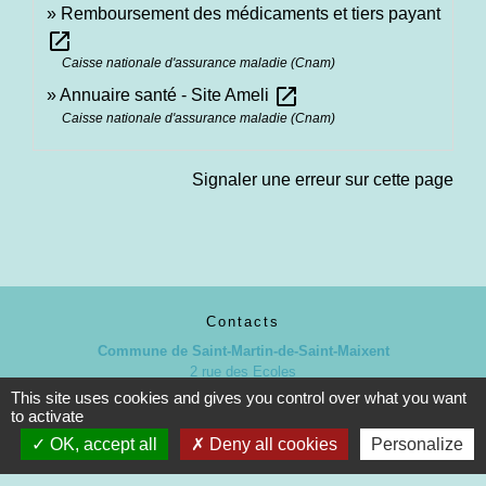
Remboursement des médicaments et tiers payant
open_in_new
Caisse nationale d'assurance maladie (Cnam)
open_in_new
Annuaire santé - Site Ameli
Caisse nationale d'assurance maladie (Cnam)
Signaler une erreur sur cette page
Contacts
Commune de Saint-Martin-de-Saint-Maixent
2 rue des Ecoles
79400 Saint-Martin-de-Saint-Maixent - FRANCE
This site uses cookies and gives you control over what you want
+33 5 49 05 52 52
to activate
Contact par formulaire
OK, accept all
Deny all cookies
Personalize