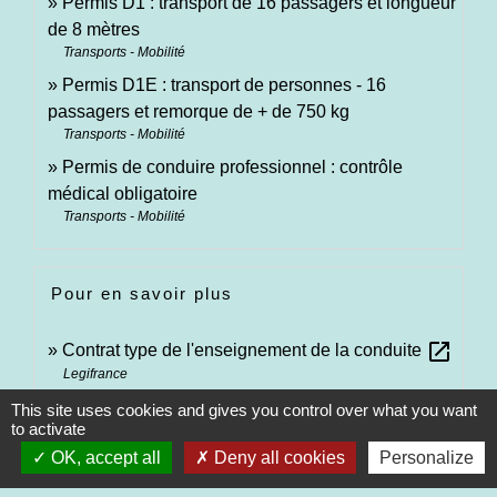
Permis D1 : transport de 16 passagers et longueur
de 8 mètres
Transports - Mobilité
Permis D1E : transport de personnes - 16
passagers et remorque de + de 750 kg
Transports - Mobilité
Permis de conduire professionnel : contrôle
médical obligatoire
Transports - Mobilité
Pour en savoir plus
open_in_new
Contrat type de l'enseignement de la conduite
Legifrance
This site uses cookies and gives you control over what you want
to activate
Signaler une erreur sur cette page
OK, accept all
Deny all cookies
Personalize