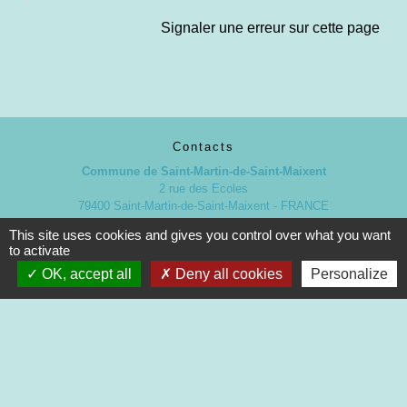
Signaler une erreur sur cette page
Contacts
Commune de Saint-Martin-de-Saint-Maixent
2 rue des Ecoles
79400 Saint-Martin-de-Saint-Maixent - FRANCE
+33 5 49 05 52 52
This site uses cookies and gives you control over what you want
Contact par formulaire
to activate
OK, accept all
Deny all cookies
Personalize
Nouveaux horaires d’ouverture de la Mairie.
À compter du 19 septembre 2022
Lundi de 13h à 17h
Mardi de 13h à 18h
Mercredi de 9h à 12h et de 13h à 16h30
Jeudi de 9h à 12h et de 13h à 17h