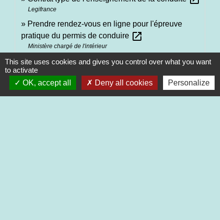
Legifrance
Prendre rendez-vous en ligne pour l'épreuve
open_in_new
pratique du permis de conduire
Ministère chargé de l'intérieur
open_in_new
Nouveau permis moto à partir de mars 2020
This site uses cookies and gives you control over what you want
to activate
Ministère chargé de l'intérieur
OK, accept all
Deny all cookies
Personalize
Signaler une erreur sur cette page
Contacts
Commune de Saint-Martin-de-Saint-Maixent
2 rue des Ecoles
79400 Saint-Martin-de-Saint-Maixent - FRANCE
+33 5 49 05 52 52
Contact par formulaire