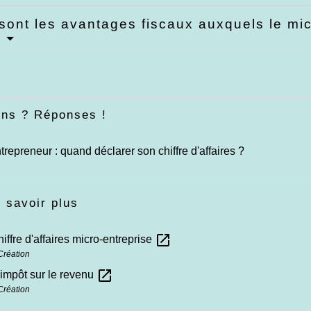
sont les avantages fiscaux auxquels le mic
?
ons ? Réponses !
trepreneur : quand déclarer son chiffre d'affaires ?
 savoir plus
open_in_new
hiffre d'affaires micro-entreprise
Création
open_in_new
impôt sur le revenu
Création