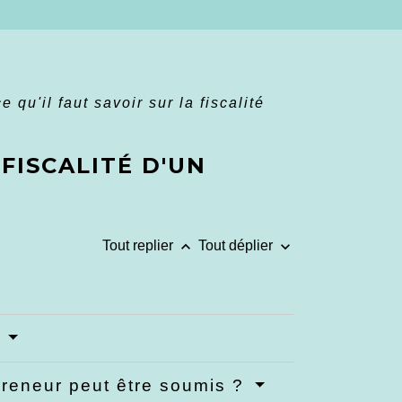
e qu'il faut savoir sur la fiscalité
 FISCALITÉ D'UN
keyboard_arrow_up
keyboard_arrow_down
Tout replier
Tout déplier
?
preneur peut être soumis ?