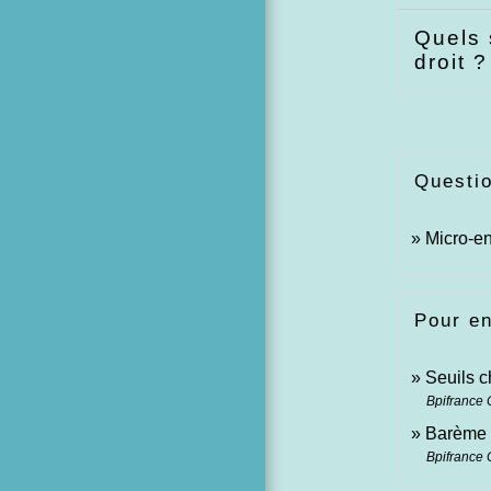
Quels 
droit 
Questi
Micro-en
Pour en
Seuils c
Bpifrance 
Barème 
Bpifrance 