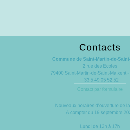
Contacts
Commune de Saint-Martin-de-Saint
2 rue des Ecoles
79400 Saint-Martin-de-Saint-Maixent
+33 5 49 05 52 52
Contact par formulaire
Nouveaux horaires d’ouverture de la
À compter du 19 septembre 20
Lundi de 13h à 17h